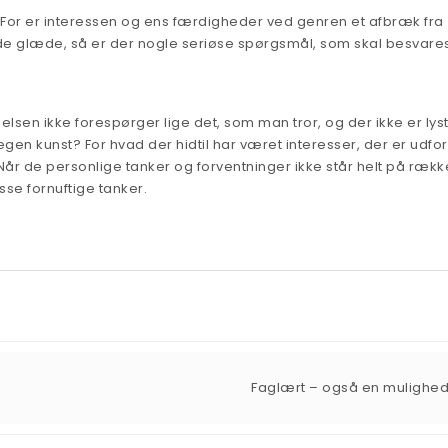
. For er interessen og ens færdigheder ved genren et afbræk fra
e glæde, så er der nogle seriøse spørgsmål, som skal besvare
lsen ikke forespørger lige det, som man tror, og der ikke er lyst 
 egen kunst? For hvad der hidtil har været interesser, der er udfo
. Når de personlige tanker og forventninger ikke står helt på rækk
sse fornuftige tanker.
Faglært – også en mulighe