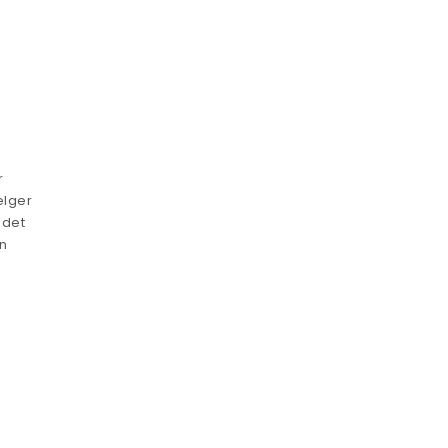
r
ælger
 det
n
t