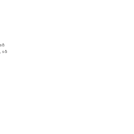
 så
, så