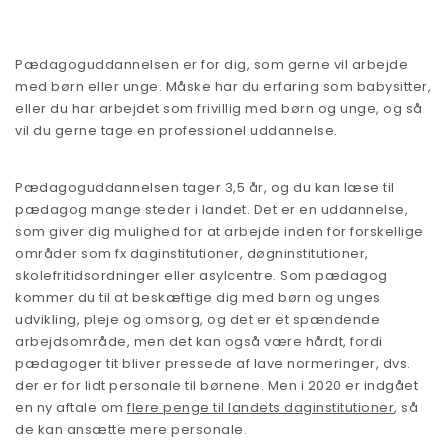
Pædagoguddannelsen er for dig, som gerne vil arbejde
med børn eller unge. Måske har du erfaring som babysitter,
eller du har arbejdet som frivillig med børn og unge, og så
vil du gerne tage en professionel uddannelse.
Pædagoguddannelsen tager 3,5 år, og du kan læse til
pædagog mange steder i landet. Det er en uddannelse,
som giver dig mulighed for at arbejde inden for forskellige
områder som fx daginstitutioner, døgninstitutioner,
skolefritidsordninger eller asylcentre. Som pædagog
kommer du til at beskæftige dig med børn og unges
udvikling, pleje og omsorg, og det er et spændende
arbejdsområde, men det kan også være hårdt, fordi
pædagoger tit bliver pressede af lave normeringer, dvs.
der er for lidt personale til børnene. Men i 2020 er indgået
en ny aftale om
flere penge til landets daginstitutioner
, så
de kan ansætte mere personale.