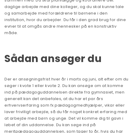
sammen med. Du skal planlægge og koordinere det
daglige arbejde med dine kolleger, og du skal kunne tale
og samarbejde med forældrene til børnene i den
institution, hvor du arbejder. Du får i den grad brug for dine
evner til at omgås andre mennesker på en konstruktiv
måde.
Sådan ansøger du
Der er ansøgningsfrist hver år i marts og juni, alt efter om du
søger i kvote 1 eller kvote 2. Du kan ansøge om at komme
ind på pædagoguddannelsen direkte fra gymnasiet, men
generelt kan det anbefales, at du har et par års
erhvervserfaring som fx pædagogmedhjælper, vikar eller
laver frivilligt arbejde, så du får noget konkret erfaring med
at arbejde med børn og unge. Det vil komme dig til gavn i
løbet af din uddannelse. Du kan søge ind på
meritpædagoguddannelsen
, som tager to år, hvis du har