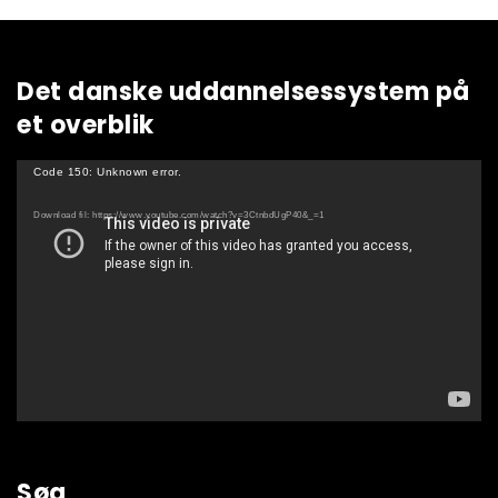
Det danske uddannelsessystem på
et overblik
Videoafspiller
Code 150: Unknown error.
Download fil: https://www.youtube.com/watch?v=3CtnbdUgP40&_=1
Søg