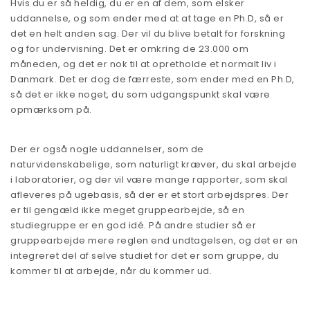
Hvis du er så heldig, du er en af dem, som elsker
uddannelse, og som ender med at at tage en Ph.D, så er
det en helt anden sag. Der vil du blive betalt for forskning
og for undervisning. Det er omkring de 23.000 om
måneden, og det er nok til at opretholde et normalt liv i
Danmark. Det er dog de færreste, som ender med en Ph.D,
så det er ikke noget, du som udgangspunkt skal være
opmærksom på.
Der er også nogle uddannelser, som de
naturvidenskabelige, som naturligt kræver, du skal arbejde
i laboratorier, og der vil være mange rapporter, som skal
afleveres på ugebasis, så der er et stort arbejdspres. Der
er til gengæld ikke meget gruppearbejde, så en
studiegruppe er en god idé. På andre studier så er
gruppearbejde mere reglen end undtagelsen, og det er en
integreret del af selve studiet for det er som gruppe, du
kommer til at arbejde, når du kommer ud.