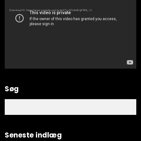
Download fil: https://www.youtube.com/watch?v=3CtnbdUgP40&_=1
Søg
Seneste indlæg