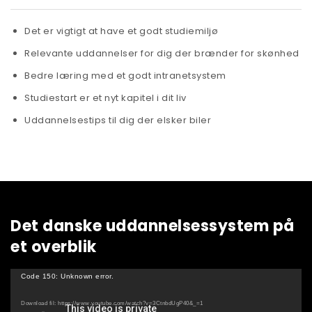
Det er vigtigt at have et godt studiemiljø
Relevante uddannelser for dig der brænder for skønhed
Bedre læring med et godt intranetsystem
Studiestart er et nyt kapitel i dit liv
Uddannelsestips til dig der elsker biler
Det danske uddannelsessystem på
et overblik
Videoafspiller
Code 150: Unknown error.
Download fil: https://www.youtube.com/watch?v=3CtnbdUgP40&_=1